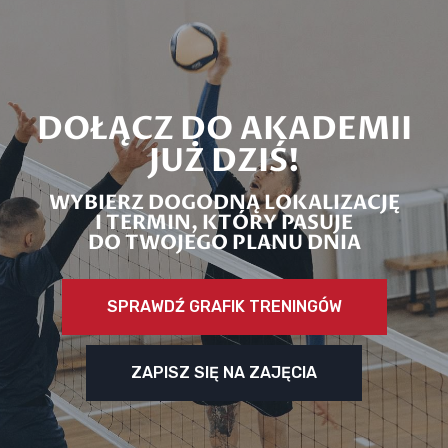
DOŁĄCZ DO AKADEMII
JUŻ DZIŚ!
WYBIERZ DOGODNĄ LOKALIZACJĘ
I TERMIN, KTÓRY PASUJE
DO TWOJEGO PLANU DNIA
SPRAWDŹ GRAFIK TRENINGÓW
ZAPISZ SIĘ NA ZAJĘCIA