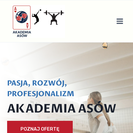
Przejdź
do
treści
PASJA, ROZWÓJ,
PROFESJONALIZM
AKADEMIA ASÓW
POZNAJ OFERTĘ