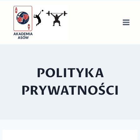
Przejdź
do
treści
POLITYKA
PRYWATNOŚCI