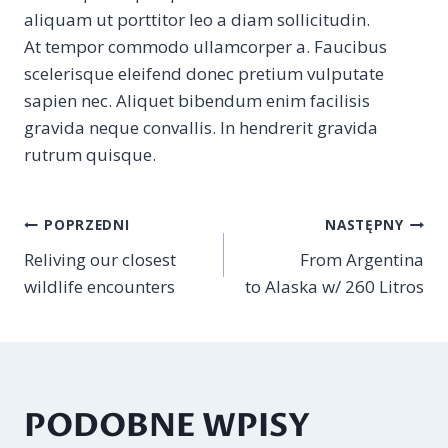
aliquam ut porttitor leo a diam sollicitudin.
At tempor commodo ullamcorper a. Faucibus
scelerisque eleifend donec pretium vulputate
sapien nec. Aliquet bibendum enim facilisis
gravida neque convallis. In hendrerit gravida
rutrum quisque.
NAWIGACJA
POPRZEDNI
NASTĘPNY
Reliving our closest
From Argentina
WPISU
wildlife encounters
to Alaska w/ 260 Litros
PODOBNE WPISY